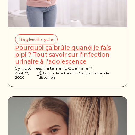
Règles & cycle
Pourquoi ça brûle quand je fais
pipi ? Tout savoir sur l'infection
urinaire à l'adolescence
Symptômes, Traitement, Que Faire ?
April 22,
⏱️ 8 min de lecture · 📑 Navigation rapide
•
2026
disponible